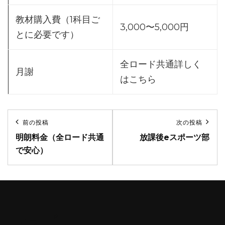
教材購入費（1科目ご
3,000〜5,000円
とに必要です）
全ロード共通詳しく
月謝
はこちら
投
前の投稿
次の投稿
前
次
稿
明朗料金（全ロード共通
放課後eスポーツ部
の
の
で安心）
ナ
投
投
稿
稿
ビ
ゲ
ー
カテゴリー