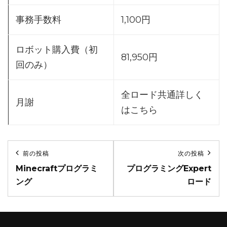
事務手数料
1,100円
ロボット購入費（初
81,950円
回のみ）
全ロード共通詳しく
月謝
はこちら
投
前の投稿
次の投稿
前
次
稿
Minecraftプログラミ
プログラミングExpert
の
の
ング
ロード
ナ
投
投
稿
稿
ビ