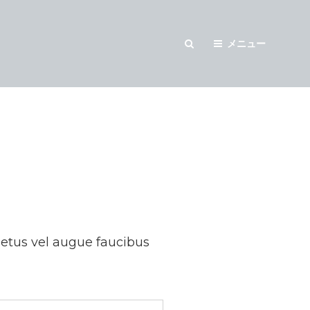
メニュー
検
索
metus vel augue faucibus