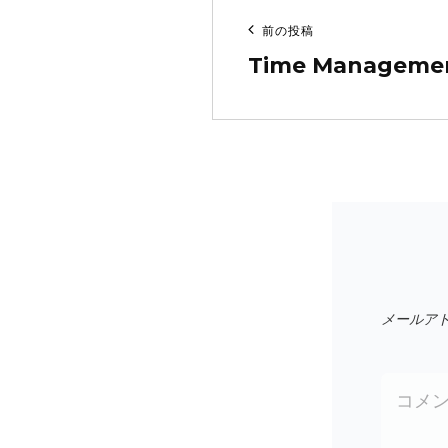
投
前の投稿
前
稿
Time Manageme
の
ナ
投
ビ
稿
ゲ
ー
シ
ョ
ン
メールア