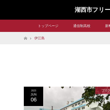
湖西市フリー
トップページ
通信制高校
新
ホーム
伊江島
ブロ
2023
JUN
06