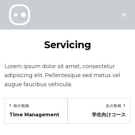
Servicing
Lorem ipsum dolor sit amet, consectetur
adipiscing elit. Pellentesque sed metus vel
augue faucibus vehicula.
投
前の投稿
次の投稿
前
次
稿
Time Management
学生向けコース
の
の
ナ
投
投
稿
稿