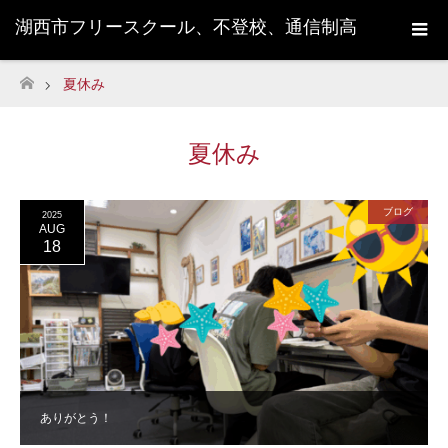
湖西市フリースクール、不登校、通信制高
校サポート校のUGO学院
夏休み
ホーム
夏休み
ブログ
2025
AUG
18
ありがとう！