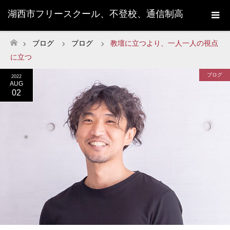
湖西市フリースクール、不登校、通信制高
校サポート校のUGO学院
ブログ
ブログ
教壇に立つより、一人一人の視点
ホーム
に立つ
ブログ
2022
AUG
02